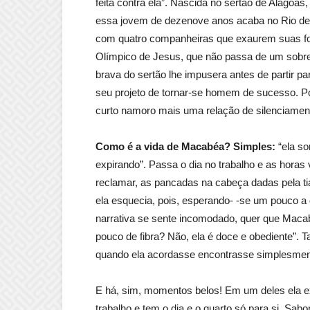
feita contra ela”. Nascida no sertão de Alagoas,
essa jovem de dezenove anos acaba no Rio de J
com quatro companheiras que exaurem suas for
Olímpico de Jesus, que não passa de um sobrev
brava do sertão lhe impusera antes de partir 
seu projeto de tornar-se homem de sucesso. Po
curto namoro mais uma relação de silenciamen
Como é a vida de Macabéa? Simples:
“ela so
expirando”. Passa o dia no trabalho e as hora
reclamar, as pancadas na cabeça dadas pela t
ela esquecia, pois, esperando- -se um pouco a 
narrativa se sente incomodado, quer que Maca
pouco de fibra? Não, ela é doce e obediente”. 
quando ela acordasse encontrasse simplesmente
E há, sim, momentos belos! Em um deles ela exp
trabalho e tem o dia e o quarto só para si. S