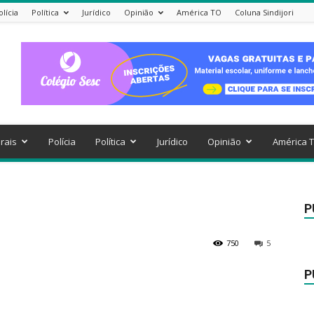
olícia
Política
Jurídico
Opinião
América TO
Coluna Sindijori
rais
Polícia
Política
Jurídico
Opinião
América 
P
750
5
P