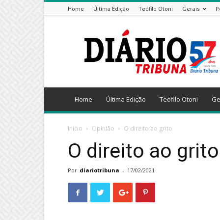
Home
Última Edição
Teófilo Otoni
Gerais
P
Diário
Tribuna
Home
Última Edição
Teófilo Otoni
Ge
Início
Opinião
O direito ao grito
O direito ao grito
Por
diariotribuna
-
17/02/2021