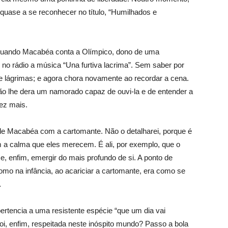
 quase a se reconhecer no título, “Humilhados e
quando Macabéa conta a Olímpico, dono de uma
u no rádio a música “Una furtiva lacrima”. Sem saber por
he lágrimas; e agora chora novamente ao recordar a cena.
não lhe dera um namorado capaz de ouvi-la e de entender a
vez mais.
de Macabéa com a cartomante. Não o detalharei, porque é
om a calma que eles merecem. É ali, por exemplo, que o
, enfim, emergir do mais profundo de si. A ponto de
omo na infância, ao acariciar a cartomante, era como se
…
pertencia a uma resistente espécie “que um dia vai
a foi, enfim, respeitada neste inóspito mundo? Passo a bola