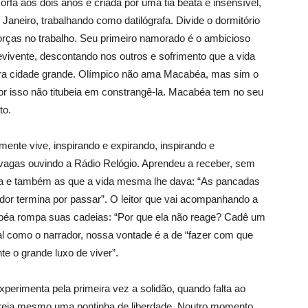
 órfã aos dois anos e criada por uma tia beata e insensível,
aneiro, trabalhando como datilógrafa. Divide o dormitório
ças no trabalho. Seu primeiro namorado é o ambicioso
ivente, descontando nos outros e sofrimento que a vida
para cidade grande. Olímpico não ama Macabéa, mas sim o
r isso não titubeia em constrangê-la. Macabéa tem no seu
to.
mente vive, inspirando e expirando, inspirando e
s vagas ouvindo a Rádio Relógio. Aprendeu a receber, sem
ia e também as que a vida mesma lhe dava: “As pancadas
dor termina por passar”. O leitor que vai acompanhando a
béa rompa suas cadeias: “Por que ela não reage? Cadê um
Tal como o narrador, nossa vontade é a de “fazer com que
 o grande luxo de viver”.
erimenta pela primeira vez a solidão, quando falta ao
aboreia mesmo uma pontinha de liberdade. Noutro momento,