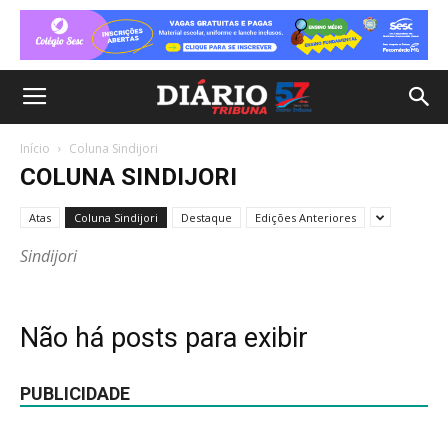
Início
Coluna Sindijori
COLUNA SINDIJORI
Atas
Coluna Sindijori
Destaque
Edições Anteriores
Sindijori
Não há posts para exibir
PUBLICIDADE