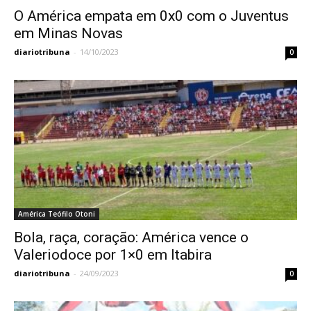
O América empata em 0x0 com o Juventus
em Minas Novas
diariotribuna
-
14/10/2023
0
América Teófilo Otoni
Bola, raça, coração: América vence o
Valeriodoce por 1×0 em Itabira
diariotribuna
-
24/09/2023
0