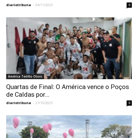
diariotribuna
-
04/11/2023
0
América Teófilo Otoni
Quartas de Final: O América vence o Poços
de Caldas por...
diariotribuna
-
27/10/2023
0