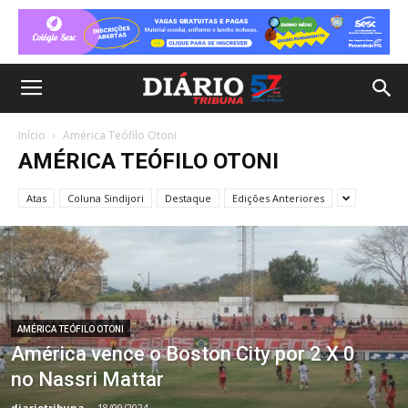
Início
América Teófilo Otoni
AMÉRICA TEÓFILO OTONI
Atas
Coluna Sindijori
Destaque
Edições Anteriores
AMÉRICA TEÓFILO OTONI
América vence o Boston City por 2 X 0
no Nassri Mattar
diariotribuna
-
18/09/2024