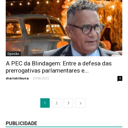
Opinião
A PEC da Blindagem: Entre a defesa das
prerrogativas parlamentares e...
diariotribuna
-
29/08/2025
0
1
2
3
PUBLICIDADE