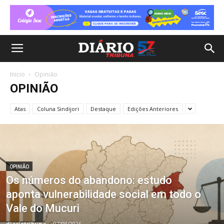
Início
Opinião
OPINIÃO
Atas
Coluna Sindijori
Destaque
Edições Anteriores
OPINIÃO
Os números do abandono: estudo
aponta vulnerabilidade social em todo o
Vale do Mucuri
diariotribuna
-
07/08/2026