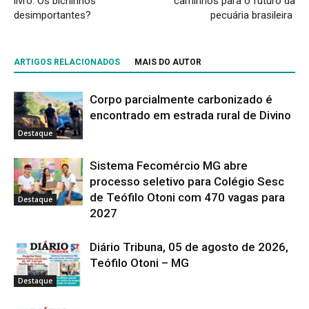
livro: Os bichinhos
caminhos para o futuro da
desimportantes?
pecuária brasileira
ARTIGOS RELACIONADOS
MAIS DO AUTOR
Corpo parcialmente carbonizado é
encontrado em estrada rural de Divino
Destaque
Sistema Fecomércio MG abre
processo seletivo para Colégio Sesc
de Teófilo Otoni com 470 vagas para
Destaque
2027
Diário Tribuna, 05 de agosto de 2026,
Teófilo Otoni – MG
Destaque