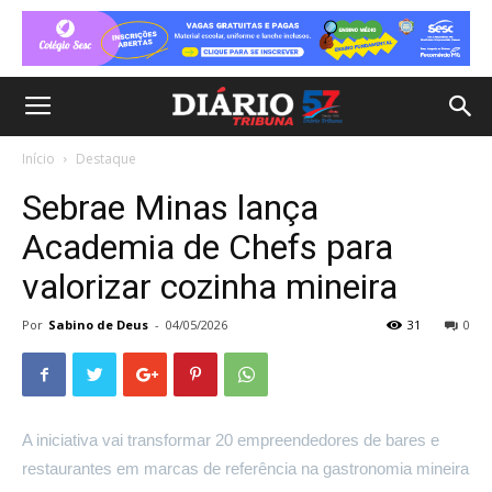
Início
Destaque
Sebrae Minas lança
Academia de Chefs para
valorizar cozinha mineira
Por
Sabino de Deus
-
04/05/2026
31
0
A iniciativa vai transformar 20 empreendedores de bares e
restaurantes em marcas de referência na gastronomia mineira