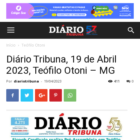
Início
Teófilo Otoni
Diário Tribuna, 19 de Abril
2023, Teófilo Otoni – MG
Por
diariotribuna
-
19/04/2023
411
0