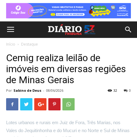
Início
Destaque
Cemig realiza leilão de
imóveis em diversas regiões
de Minas Gerais
Por
Sabino de Deus
-
08/06/2026
32
0
Lotes urbanos e rurais em Juiz de Fora, Três Marias, nos
Vales do Jequitinhonha e do Mucuri e no Norte e Sul de Minas