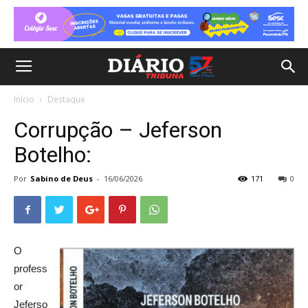
Início
Destaque
Corrupção – Jeferson
Botelho:
Por
Sabino de Deus
-
16/06/2026
171
0
O
profess
or
Jeferso