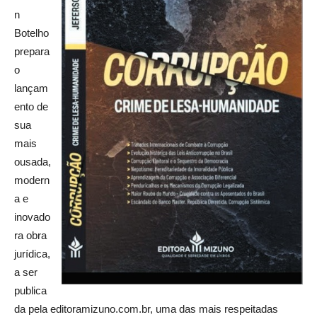
n
Botelho
prepara
o
lançam
ento de
sua
mais
ousada,
modern
a e
inovado
ra obra
jurídica,
a ser
publica
da pela editoramizuno.com.br, uma das mais respeitadas