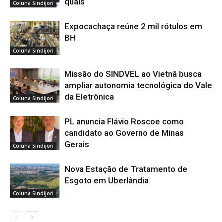
quais
Coluna Sindijori
Expocachaça reúne 2 mil rótulos em
BH
Coluna Sindijori
Missão do SINDVEL ao Vietnã busca
ampliar autonomia tecnológica do Vale
da Eletrônica
Coluna Sindijori
PL anuncia Flávio Roscoe como
candidato ao Governo de Minas
Gerais
Coluna Sindijori
Nova Estação de Tratamento de
Esgoto em Uberlândia
Coluna Sindijori