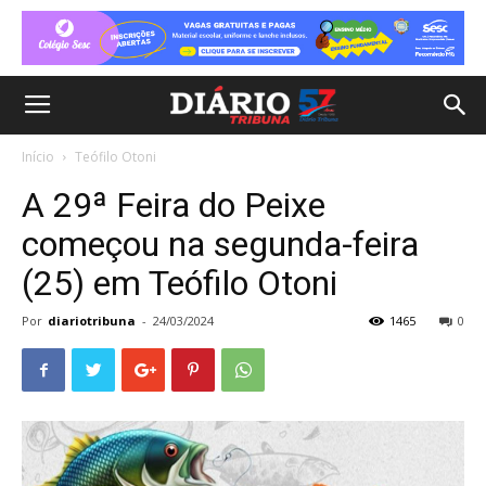
Início
Teófilo Otoni
A 29ª Feira do Peixe
começou na segunda-feira
(25) em Teófilo Otoni
Por
diariotribuna
-
24/03/2024
1465
0