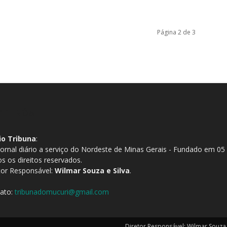
Página 2 de 3
BRE NÓS
io Tribuna
:
ornal diário a serviço do Nordeste de Minas Gerais - Fundado em 05
s os direitos reservados.
tor Responsável:
Wilmar Souza e Silva
.
ato:
tribunadomucuri@gmail.com
Diretor Responsável: Wilmar Souza e