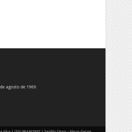
 de agosto de 1969.
 Silva | (33( 984462892 | Teófilo Otoni – Minas Gerais