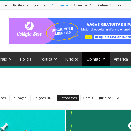
olícia
Política
Jurídico
Opinião
América TO
Coluna Sindijori
rais
Polícia
Política
Jurídico
Opinião
América 
ores
Educação
Eleições 2020
Entrevistas
Gerais
Jurídico