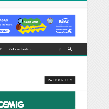
TO
Coluna Sindijori
MAIS RECENTES