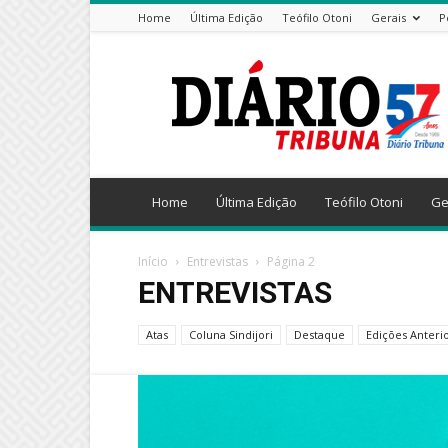
Home
Última Edição
Teófilo Otoni
Gerais
P
Diário
Tribuna
Home
Última Edição
Teófilo Otoni
Ge
Início
Entrevistas
Página 2
ENTREVISTAS
Atas
Coluna Sindijori
Destaque
Edições Anteri