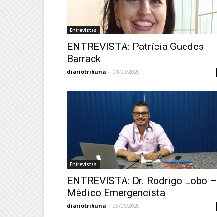
Entrevistas
ENTREVISTA: Patrícia Guedes
Barrack
diariotribuna
-
01/09/2020
Entrevistas
ENTREVISTA: Dr. Rodrigo Lobo –
Médico Emergencista
diariotribuna
-
23/06/2020