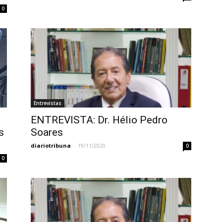
0
Entrevistas
ENTREVISTA: Dr. Hélio Pedro
s
Soares
diariotribuna
-
19/11/2020
0
0