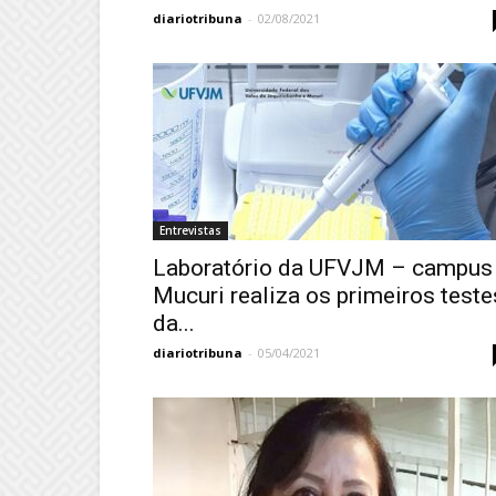
diariotribuna
-
02/08/2021
Entrevistas
Laboratório da UFVJM – campus
Mucuri realiza os primeiros teste
da...
diariotribuna
-
05/04/2021