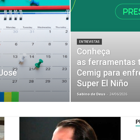
ENTREVISTAS
Conheça
as ferramentas 
 José
Cemig para enfre
Super El Niño
Sabino de Deus
-
24/06/2026
P