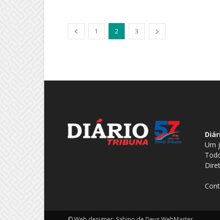
1
2
3
SO
Diár
Um j
Todo
Dire
Cont
© Web designer: Sabino de Deus WebMaster