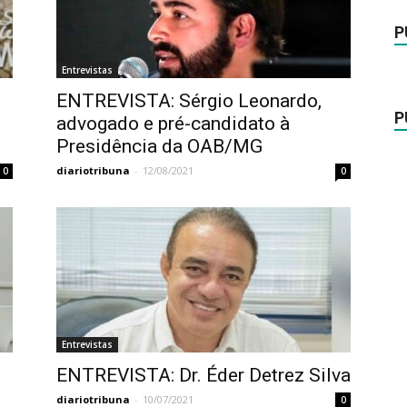
P
Entrevistas
ENTREVISTA: Sérgio Leonardo,
P
advogado e pré-candidato à
Presidência da OAB/MG
diariotribuna
-
12/08/2021
0
0
Entrevistas
ENTREVISTA: Dr. Éder Detrez Silva
diariotribuna
-
10/07/2021
0