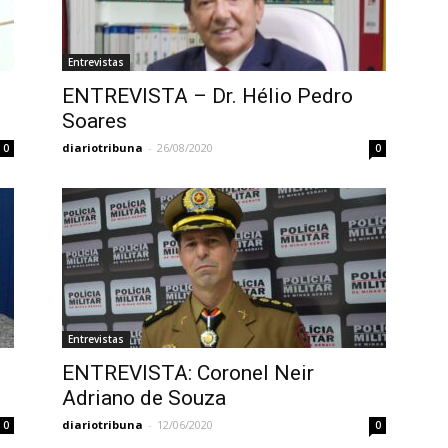
Entrevistas
ENTREVISTA – Dr. Hélio Pedro
Soares
diariotribuna
-
26/08/2020
0
0
Entrevistas
ENTREVISTA: Coronel Neir
Adriano de Souza
diariotribuna
-
12/06/2020
0
0