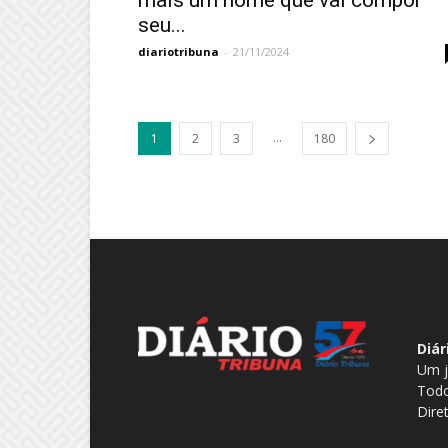
mais um nome que vai compor
seu...
diariotribuna
-
21/11/2024
...
1
2
3
180
SO
Diár
Um j
Todo
Dire