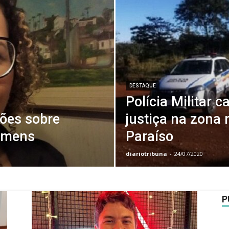
DESTAQUE
Polícia Militar c
ões sobre
justiça na zona 
homens
Paraíso
diariotribuna
-
24/07/2020
P