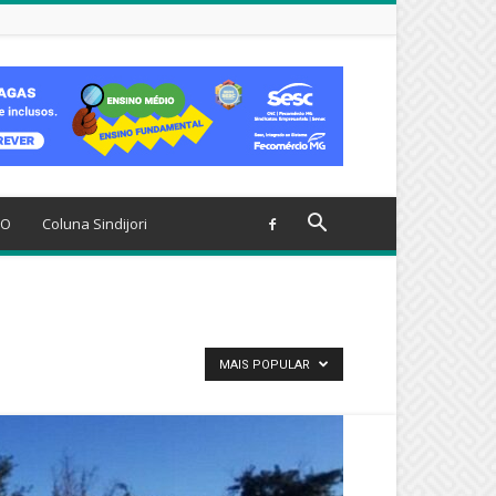
TO
Coluna Sindijori
MAIS POPULAR