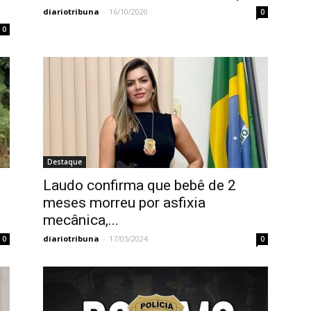
diariotribuna
-
16/10/2020
0
0
Destaque
Laudo confirma que bebê de 2
meses morreu por asfixia
mecânica,...
diariotribuna
-
17/05/2024
0
0