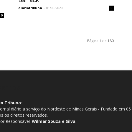
Barrack
diariotribuna
-
01/09/2020
0
0
Página 1 de 180
BRE NÓS
io Tribuna
:
ornal diário a serviço do Nordeste de Minas Gerais - Fundado em 05
s os direitos reservados.
tor Responsável:
Wilmar Souza e Silva
.