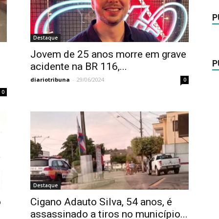
P
Destaque
Jovem de 25 anos morre em grave
P
acidente na BR 116,...
diariotribuna
-
29/06/2024
0
0
Destaque
o
Cigano Adauto Silva, 54 anos, é
assassinado a tiros no município...