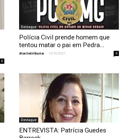
Destaque
Polícia Civil prende homem que
tentou matar o pai em Pedra...
diariotribuna
-
15/10/2021
0
0
Destaque
ENTREVISTA: Patrícia Guedes