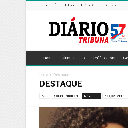
Home
Última Edição
Teófilo Otoni
Gerais
P
Diário
Tribuna
Home
Última Edição
Teófilo Otoni
Ge
Início
Destaque
DESTAQUE
Atas
Coluna Sindijori
Destaque
Edições Anteri