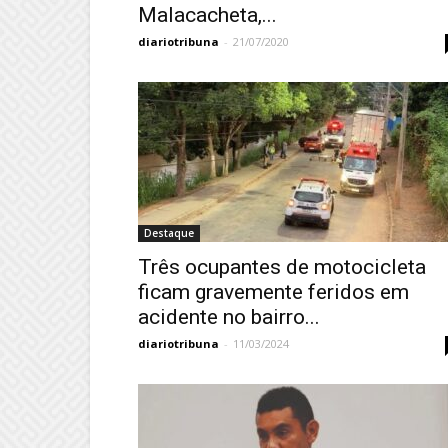
Malacacheta,...
diariotribuna
-
21/07/2020
Destaque
Três ocupantes de motocicleta
ficam gravemente feridos em
acidente no bairro...
diariotribuna
-
11/03/2024