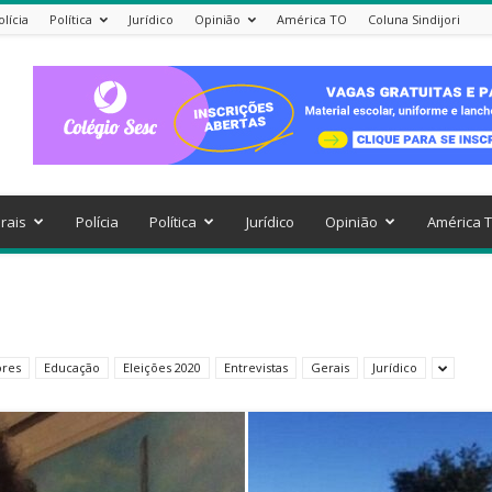
olícia
Política
Jurídico
Opinião
América TO
Coluna Sindijori
rais
Polícia
Política
Jurídico
Opinião
América 
ores
Educação
Eleições 2020
Entrevistas
Gerais
Jurídico